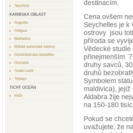
destinacím.
Seychely
KARIBSKÁ OBLAST
Cena ovšem nem
Anguilla
Seychelles je k 
Antigua
ostrovy jsou tot
Barbados
příroda se vyvíj
Britské panenské ostrovy
Vědecké studie 
Dominikánská republika
přinejmenším 75
Grenada
druhy savců, 30
Svatá Lucie
druhů bezobratl
Tobago
Symbolem státu 
maldivica), její
TICHÝ OCEÁN
Aldabra žije ne
Fidži
na 150-180 tisíc
Pokud se chcete
uvažujete, že n