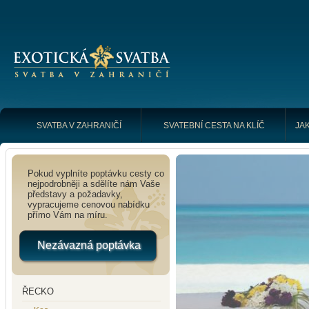
SVATBA V ZAHRANIČÍ
SVATEBNÍ CESTA NA KLÍČ
JAK
Pokud vyplníte poptávku cesty co
nejpodrobněji a sdělíte nám Vaše
představy a požadavky,
vypracujeme cenovou nabídku
přímo Vám na míru.
Nezávazná poptávka
ŘECKO