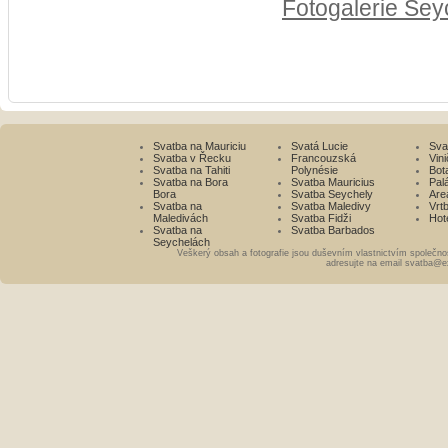
Fotogalerie Sey
Svatba na Mauriciu
Svatá Lucie
Sva
Svatba v Řecku
Francouzská
Vini
Svatba na Tahiti
Polynésie
Bot
Svatba na Bora
Svatba Mauricius
Pal
Bora
Svatba Seychely
Are
Svatba na
Svatba Maledivy
Vrt
Maledivách
Svatba Fidži
Hot
Svatba na
Svatba Barbados
Seychelách
Veškerý obsah a fotografie jsou duševním vlastnictvím společno
adresujte na email svatba@e