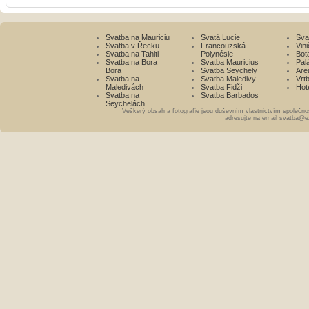
Svatba na Mauriciu
Svatá Lucie
Sva
Svatba v Řecku
Francouzská
Vini
Svatba na Tahiti
Polynésie
Bot
Svatba na Bora
Svatba Mauricius
Pal
Bora
Svatba Seychely
Are
Svatba na
Svatba Maledivy
Vrt
Maledivách
Svatba Fidži
Hot
Svatba na
Svatba Barbados
Seychelách
Veškerý obsah a fotografie jsou duševním vlastnictvím společno
adresujte na email svatba@e