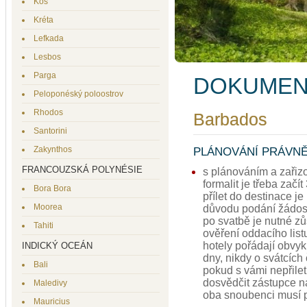
Kos
Kréta
Lefkada
Lesbos
Parga
DOKUME
Peloponéský poloostrov
Rhodos
Barbados
Santorini
Zakynthos
PLÁNOVÁNÍ PRÁVNĚ
FRANCOUZSKÁ POLYNÉSIE
s plánováním a zařiz
formalit je třeba zač
Bora Bora
přílet do destinace j
Moorea
důvodu podání žádosti
po svatbě je nutné zů
Tahiti
ověření oddacího list
hotely pořádají obvyk
INDICKÝ OCEÁN
dny, nikdy o svátcích
Bali
pokud s vámi nepřile
dosvědčit zástupce n
Maledivy
oba snoubenci musí 
Mauricius