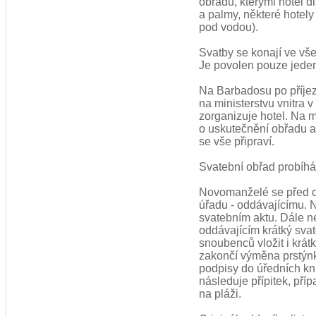
obřadu, kterými hotel d
a palmy, některé hotely
pod vodou).
Svatby se konají ve vš
Je povolen pouze jede
Na Barbadosu po příjez
na ministerstvu vnitra
zorganizuje hotel. Na m
o uskutečnění obřadu a 
se vše připraví.
Svatební obřad probíhá
Novomanželé se před ob
úřadu - oddávajícímu. 
svatebním aktu. Dále n
oddávajícím krátký svat
snoubenců vložit i krát
zakončí výměna prstýnk
podpisy do úředních kni
následuje přípitek, pří
na pláži.