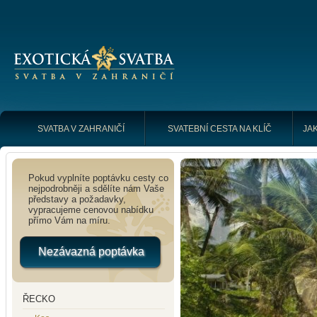
SVATBA V ZAHRANIČÍ
SVATEBNÍ CESTA NA KLÍČ
JAK
Pokud vyplníte poptávku cesty co
nejpodrobněji a sdělíte nám Vaše
představy a požadavky,
vypracujeme cenovou nabídku
přímo Vám na míru.
Nezávazná poptávka
ŘECKO