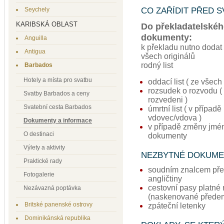
Seychely
CO ZAŘÍDIT PŘED 
KARIBSKÁ OBLAST
Do překladatelskéh
dokumenty:
Anguilla
k překladu nutno dodat
Antigua
všech originálů
rodný list
Barbados
Hotely a místa pro svatbu
oddací list ( ze všech
rozsudek o rozvodu ( 
Svatby Barbados a ceny
rozvedeni )
Svatební cesta Barbados
úmrtní list ( v případě
vdovec/vdova )
Dokumenty a informace
v případě změny jmén
O destinaci
dokumenty
Výlety a aktivity
NEZBYTNÉ DOKUME
Praktické rady
soudním znalcem pře
Fotogalerie
angličtiny
cestovní pasy platné
Nezávazná poptávka
(naskenované přede
Britské panenské ostrovy
zpáteční letenky
Dominikánská republika