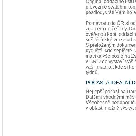
Originál oddacího listu
převezme svatební koordi
postilou, vrátí Vám ho a
Po návratu do ČR si odd
znalcem do češtiny. Do
ověřenou kopii oddacího
sešité české verze od s
S přeloženým dokument
bydliště, kde sepíšete 
matrika vše pošle na Zv
v ČR. Zde vystaví Váš č
vaši matriku, kde si ho
týdnů.
POČASÍ A IDEÁLNÍ
Nejlepší počasí na Bar
Dalšími vhodnými měsíci
Všeobecně nedoporučuje
v oblasti možný výskyt 