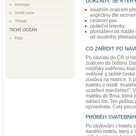
DOKLADY, SE KTER
Grenada
soudním znalcem pře
Svatá Lucie
angličtiny dle sezna
cestovní pas
Tobago
zpáteční letenky
TICHÝ OCEÁN
prohlášení od notáře
od soudního překlada
Fidži
CO ZAŘÍDIT PO NÁ
Po návratu do ČR si odd
znalcem do češtiny. Do
notářsky ověřenou kopii
ověřené a sešité české
zůstává na matrice. S
matriku v místě trvaléh
uzavření manželství". V
matriku do Brna, která 
oddací list. Ten pošlou 
vyzvednete. Celý proces
PRŮBĚH SVATEBNÍ
Po ubytování v hotelu 
daného hotelu, který s