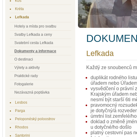
Kos
Kréta
Lefkada
Hotely a místa pro svatbu
Svatby Lefkada a ceny
DOKUME
Svatební cesta Lefkada
Dokumenty a informace
Lefkada
O destinaci
Každý ze snoubenců mu
Výlety a aktivity
Praktické rady
duplikát rodného list
úřadem nebo Úřadem 
Fotogalerie
vysvědčení o právní z
Nezávazná poptávka
Krajským úřadem nebo
nesmí být starší 6ti m
Lesbos
pravomocný rozsudek
je dotyčný/á rozvede
Parga
úmrtní list zemřelé/h
Peloponéský poloostrov
doklad o změně jmén
u dotyčné/ho došlo
Rhodos
platný cestovní pas 
Santorini