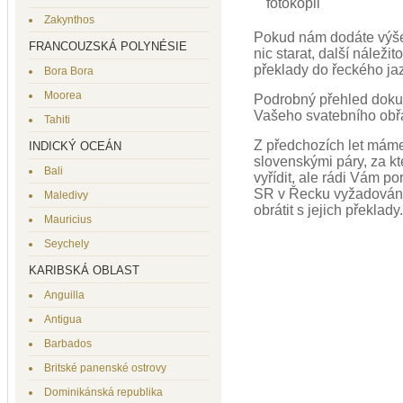
fotokopii
Zakynthos
Pokud nám dodáte výše
FRANCOUZSKÁ POLYNÉSIE
nic starat, další náleži
překlady do řeckého ja
Bora Bora
Moorea
Podrobný přehled doku
Vašeho svatebního obř
Tahiti
Z předchozích let máme
INDICKÝ OCEÁN
slovenskými páry, za k
Bali
vyřídit, ale rádi Vám 
SR v Řecku vyžadovány
Maledivy
obrátit s jejich překlady.
Mauricius
Seychely
KARIBSKÁ OBLAST
Anguilla
Antigua
Barbados
Britské panenské ostrovy
Dominikánská republika