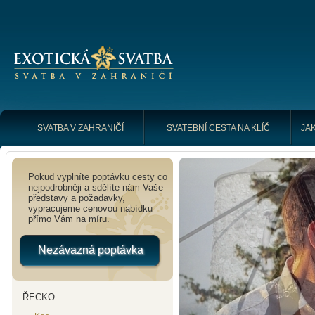
SVATBA V ZAHRANIČÍ
SVATEBNÍ CESTA NA KLÍČ
JAK
Pokud vyplníte poptávku cesty co
nejpodrobněji a sdělíte nám Vaše
představy a požadavky,
vypracujeme cenovou nabídku
přímo Vám na míru.
Nezávazná poptávka
ŘECKO