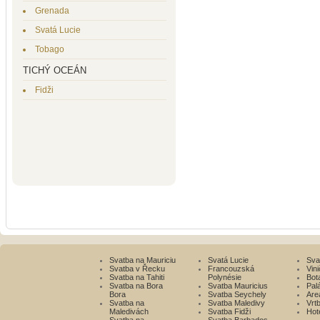
Grenada
Svatá Lucie
Tobago
TICHÝ OCEÁN
Fidži
Svatba na Mauriciu
Svatá Lucie
Sva
Svatba v Řecku
Francouzská
Vini
Svatba na Tahiti
Polynésie
Bot
Svatba na Bora
Svatba Mauricius
Pal
Bora
Svatba Seychely
Are
Svatba na
Svatba Maledivy
Vrt
Maledivách
Svatba Fidži
Hot