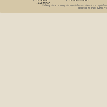
Svatba na
Svatba Barbados
Seychelách
Veškerý obsah a fotografie jsou duševním vlastnictvím společno
adresujte na email svatba@e